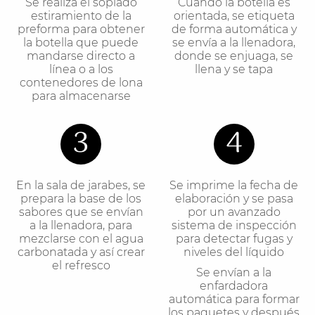
Se realiza el soplado
Cuando la botella es
estiramiento de la
orientada, se etiqueta
preforma para obtener
de forma automática y
la botella que puede
se envía a la llenadora,
mandarse directo a
donde se enjuaga, se
línea o a los
llena y se tapa
contenedores de lona
para almacenarse
3
4
En la sala de jarabes, se
Se imprime la fecha de
prepara la base de los
elaboración y se pasa
sabores que se envían
por un avanzado
a la llenadora, para
sistema de inspección
mezclarse con el agua
para detectar fugas y
carbonatada y así crear
niveles del líquido
el refresco
Se envían a la
enfardadora
automática para formar
los paquetes y después