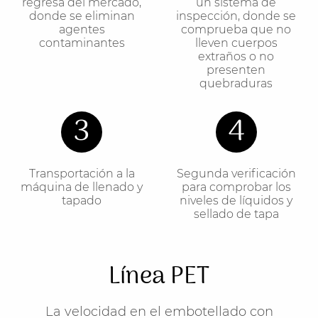
regresa del mercado,
un sistema de
donde se eliminan
inspección, donde se
agentes
comprueba que no
contaminantes
lleven cuerpos
extraños o no
presenten
quebraduras
3
4
Transportación a la
Segunda verificación
máquina de llenado y
para comprobar los
tapado
niveles de líquidos y
sellado de tapa
Línea PET
La velocidad en el embotellado con