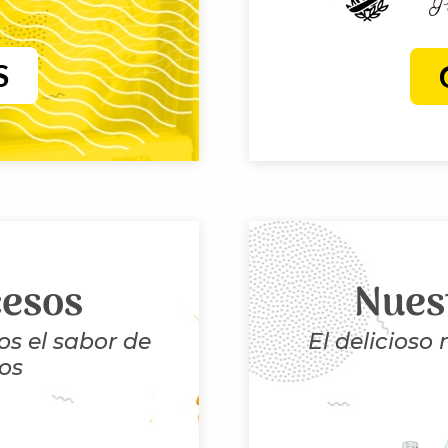
S
cesos
Nues
s el sabor de
El delicioso
os